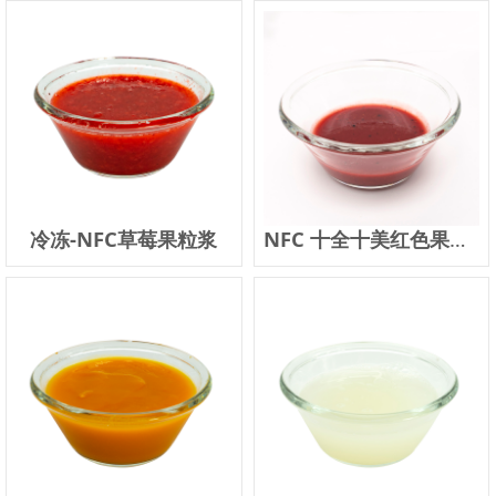
冷冻-NFC草莓果粒浆
NFC 十全十美红色果蔬汁