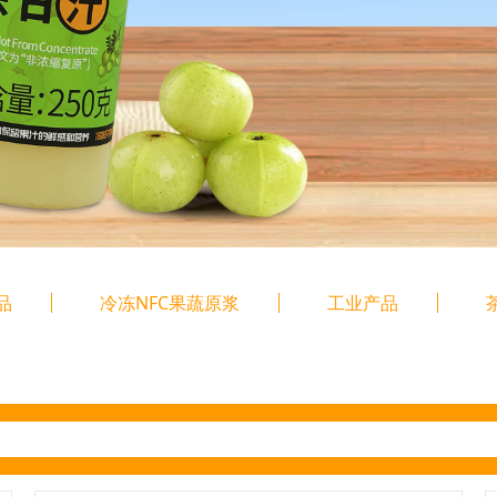
品
冷冻NFC果蔬原浆
工业产品