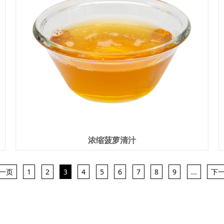
浓缩菠萝清汁
上一页
1
2
3
4
5
6
7
8
9
...
下一