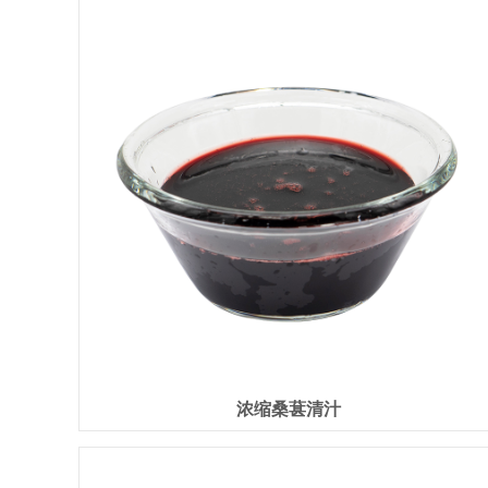
浓缩桑葚清汁