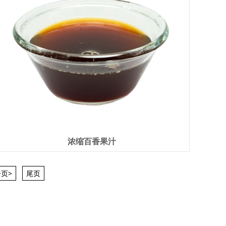
浓缩百香果汁
页>
尾页