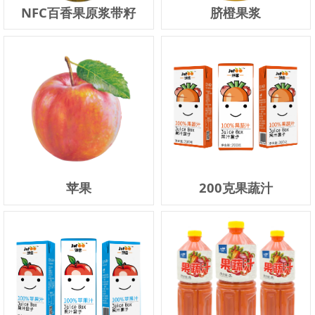
NFC百香果原浆带籽
脐橙果浆
苹果
200克果蔬汁