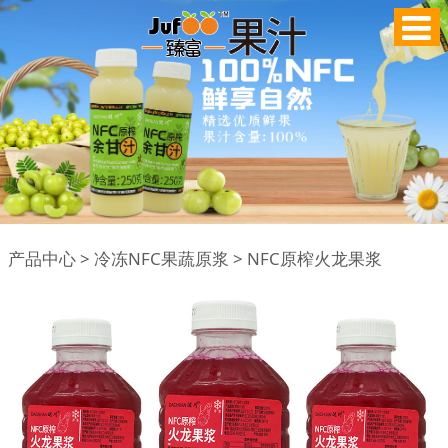
NFC原榨火龙果浆
产品中心
>
冷冻NFC果蔬原浆
>
NFC原榨火龙果浆