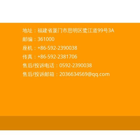
地址：福建省厦门市思明区鹭江道99号3A
邮编：361000
座机：+86-592-2390038
传真：+86-592-2381706
售后/投诉电话：0592-2390038
售后/投诉邮箱：2036634569@qq.com